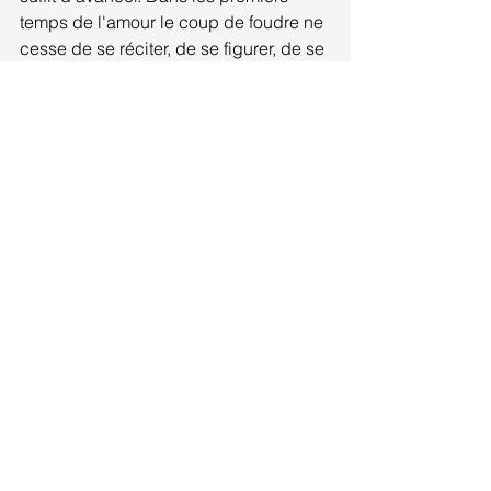
temps de l'amour le coup de foudre ne 
cesse de se réciter, de se figurer, de se 
reconstruire, de se comparer, de se 
réévaluer, de se faire fête. Il faut faire 
bon accueil au plus bel instant du 
monde.
Il faut le rêver.
Il faut le chanter.
Tel est le travail de l'amour."
 – 
Pascal 
Quignard, Abîmes
Voir tout
Posts récents